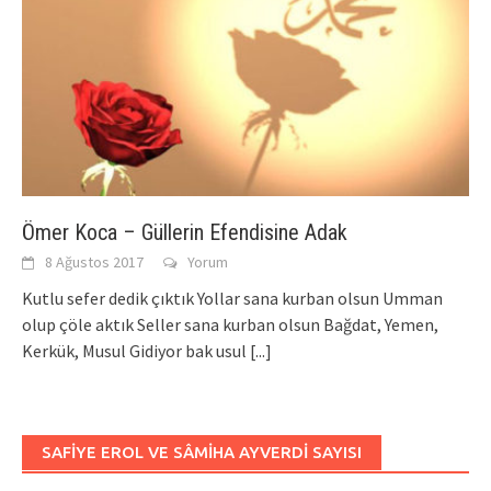
Ömer Koca – Güllerin Efendisine Adak
8 Ağustos 2017
Yorum
Kutlu sefer dedik çıktık Yollar sana kurban olsun Umman
olup çöle aktık Seller sana kurban olsun Bağdat, Yemen,
Kerkük, Musul Gidiyor bak usul
[...]
SAFIYE EROL VE SÂMIHA AYVERDI SAYISI