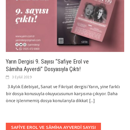
Yarın Dergisi 9. Sayısı “Safiye Erol ve
Sâmiha Ayverdi’’ Dosyasıyla Çıktı!
3 Eylül 2019
3 Aylık Edebiyat, Sanat ve Fikriyat dergisi Yarın, yine farklı
bir dosya konusuyla okuyucusunun karşısına çıkıyor. Daha
önce işlenmemiş dosya konularıyla dikkat
[...]
SAFIYE EROL VE SÂMIHA AYVERDI SAYISI